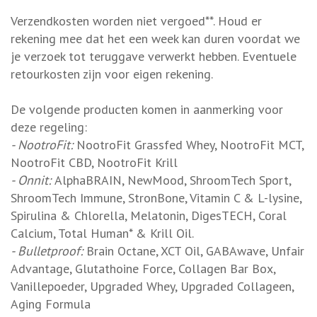
Verzendkosten worden niet vergoed**. Houd er
rekening mee dat het een week kan duren voordat we
je verzoek tot teruggave verwerkt hebben. Eventuele
retourkosten zijn voor eigen rekening.
De volgende producten komen in aanmerking voor
deze regeling:
- NootroFit:
NootroFit Grassfed Whey, NootroFit MCT,
NootroFit CBD, NootroFit Krill
- Onnit:
AlphaBRAIN, NewMood, ShroomTech Sport,
ShroomTech Immune, StronBone, Vitamin C & L-lysine,
Spirulina & Chlorella, Melatonin, DigesTECH, Coral
Calcium, Total Human* & Krill Oil.
- Bulletproof:
Brain Octane, XCT Oil, GABAwave, Unfair
Advantage, Glutathoine Force, Collagen Bar Box,
Vanillepoeder, Upgraded Whey, Upgraded Collageen,
Aging Formula