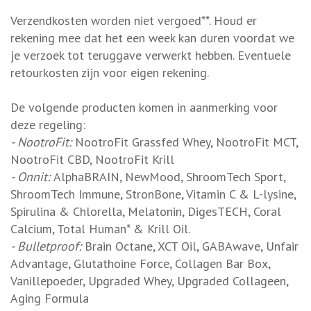
Verzendkosten worden niet vergoed**. Houd er
rekening mee dat het een week kan duren voordat we
je verzoek tot teruggave verwerkt hebben. Eventuele
retourkosten zijn voor eigen rekening.
De volgende producten komen in aanmerking voor
deze regeling:
- NootroFit:
NootroFit Grassfed Whey, NootroFit MCT,
NootroFit CBD, NootroFit Krill
- Onnit:
AlphaBRAIN, NewMood, ShroomTech Sport,
ShroomTech Immune, StronBone, Vitamin C & L-lysine,
Spirulina & Chlorella, Melatonin, DigesTECH, Coral
Calcium, Total Human* & Krill Oil.
- Bulletproof:
Brain Octane, XCT Oil, GABAwave, Unfair
Advantage, Glutathoine Force, Collagen Bar Box,
Vanillepoeder, Upgraded Whey, Upgraded Collageen,
Aging Formula