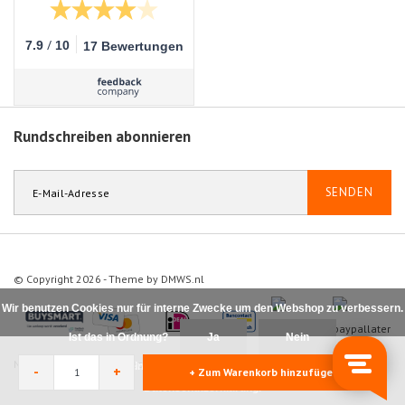
/
7.9
10
17 Bewertungen
Rundschreiben abonnieren
SENDEN
© Copyright 2026 - Theme by
DMWS.nl
Wir benutzen Cookies nur für interne Zwecke um den Webshop zu verbessern.
Ist das in Ordnung?
Ja
Nein
Nootrofit
9.1
/
10
-
363
beoordelingen op
Feedback Company
Für weitere Informationen beachten Sie bitte unsere
-
+
+ Zum Warenkorb hinzufügen
Datenschutzerklärung. »