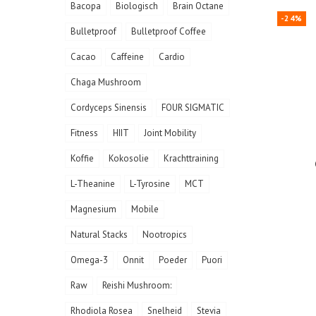
Bacopa
Biologisch
Brain Octane
-24%
Bulletproof
Bulletproof Coffee
Cacao
Caffeine
Cardio
Chaga Mushroom
Cordyceps Sinensis
FOUR SIGMATIC
Fitness
HIIT
Joint Mobility
Koffie
Kokosolie
Krachttraining
L-Theanine
L-Tyrosine
MCT
Magnesium
Mobile
Natural Stacks
Nootropics
Omega-3
Onnit
Poeder
Puori
Raw
Reishi Mushroom:
Rhodiola Rosea
Snelheid
Stevia