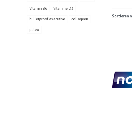
Vitamin B6
Vitamine D3
Sortieren n
bulletproof executive
collageen
paleo