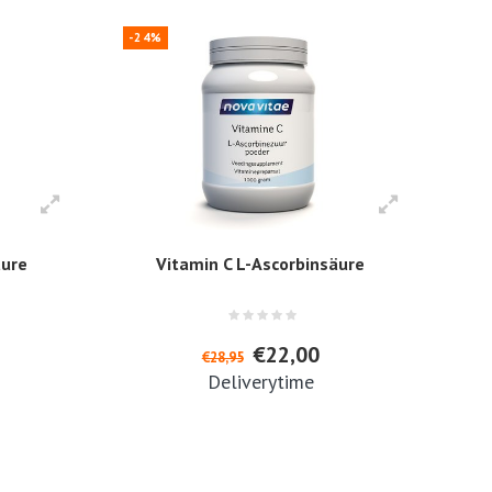
-24%
äure
Vitamin C L-Ascorbinsäure
€22,00
€28,95
Deliverytime