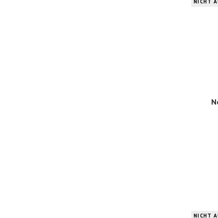
NICHT 
N
NICHT 