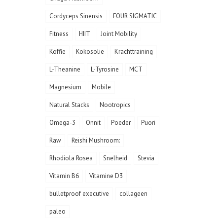
Cordyceps Sinensis
FOUR SIGMATIC
Fitness
HIIT
Joint Mobility
Koffie
Kokosolie
Krachttraining
L-Theanine
L-Tyrosine
MCT
Magnesium
Mobile
Natural Stacks
Nootropics
Omega-3
Onnit
Poeder
Puori
Raw
Reishi Mushroom:
Rhodiola Rosea
Snelheid
Stevia
Vitamin B6
Vitamine D3
bulletproof executive
collageen
paleo