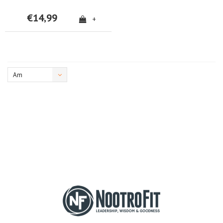
€14,99
+
Am
meisten
angesehen