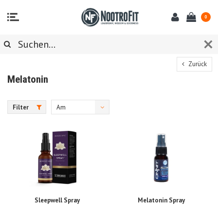
0
Zurück
Melatonin
Filter
Am
meisten
angesehen
Sleepwell Spray
Melatonin Spray