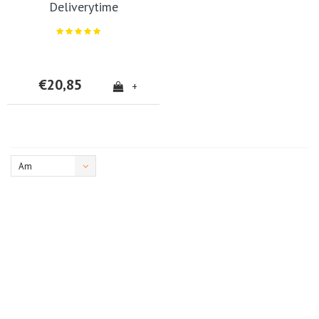
Deliverytime
€20,85
+
Am
meisten
angesehen