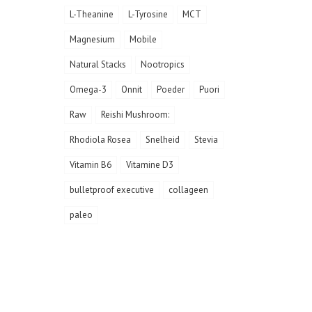
L-Theanine
L-Tyrosine
MCT
Magnesium
Mobile
Natural Stacks
Nootropics
Omega-3
Onnit
Poeder
Puori
Raw
Reishi Mushroom:
Rhodiola Rosea
Snelheid
Stevia
Vitamin B6
Vitamine D3
bulletproof executive
collageen
paleo