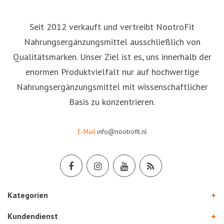
keinerlei
Nebenwirkungen
verspüre, was aber
Seit 2012 verkauft und vertreibt NootroFit
laut Berichten nicht
Nahrungsergänzungsmittel ausschließlich von
bei allen so der
Fall ist. Die
Qualitätsmarken. Unser Ziel ist es, uns innerhalb der
Zusammensetzung
enormen Produktvielfalt nur auf hochwertige
von Alpha Brain
scheint gut
Nahrungsergänzungsmittel mit wissenschaftlicher
durchdacht zu sein,
Basis zu konzentrieren.
und die
Inhaltsstoffe sind
darauf
ausgerichtet,
E-Mail
info@nootrofit.nl
kognitive
Funktionen wie
Gedächtnis,
Kreativität und
Konzentration zu
fördern. Diese
Kategorien
Aspekte sind in
meinem beruflichen
Kundendienst
(Ingenieur) und