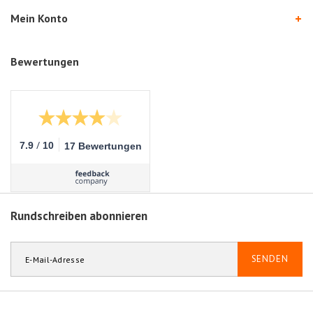
persönlichen Leben
Mein Konto
von großer
Bedeutung,
weshalb ich
Bewertungen
besonders dankbar
für die spürbare
Unterstützung
durch Alpha Brain
bin. Die Kapseln
sind einfach zu
/
7.9
10
17 Bewertungen
schlucken und gut
verträglich, was die
tägliche Einnahme
erleichtert. Ich
nehme sie immer
Rundschreiben abonnieren
morgens vor dem
Frühstück ein. Die
Verpackung ist
SENDEN
praktisch und
ermöglicht es, das
Produkt auch auf
Reisen problemlos