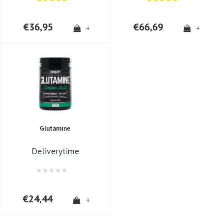
Cosmin
Bucur
15-05-2024
€36,95
€66,69
+
+
One of the best
natural products
for mental focus!
+
All the above
-
None
Glutamine
Tim
23-04-
Deliverytime
2024
Seit ein paar
Wochen nehme ich
nun die
€24,44
+
Nahrungsergänzungsmittel
Alpha Brain in der