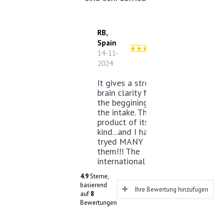
RB,
Spain
14-11-
2024
It gives a strong
brain clarity from
the beggining of
the intake. The best
product of its
kind...and I have
tryed MANY of
them!!! The
international
delivery is very
4.9
Sterne,
fast. I will keep
basierend
consuming Alfa
Ihre Bewertung hinzufügen
auf
8
Brain for years.
Bewertungen
+
Strong and FAST