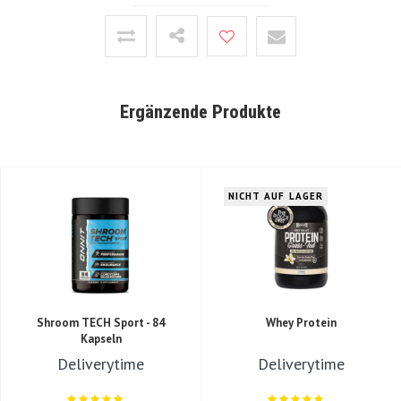
results, but you have to
take it for months to keep
the good effects
-
Absolutelly nothing
against
Ergänzende Produkte
Jay
02-09-
NICHT AUF LAGER
2024
Top product, altijd
tevreden met de
service
+
Snelle levering
Shroom TECH Sport - 84
Whey Protein
Kapseln
Deliverytime
Deliverytime
Gabriel