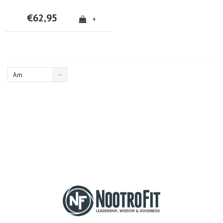
€62,95
+
Am
meisten
angesehen