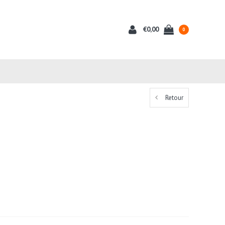
€0,00
0
Retour