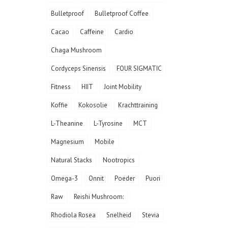
Bulletproof
Bulletproof Coffee
Cacao
Caffeine
Cardio
Chaga Mushroom
Cordyceps Sinensis
FOUR SIGMATIC
Fitness
HIIT
Joint Mobility
Koffie
Kokosolie
Krachttraining
L-Theanine
L-Tyrosine
MCT
Magnesium
Mobile
Natural Stacks
Nootropics
Omega-3
Onnit
Poeder
Puori
Raw
Reishi Mushroom:
Rhodiola Rosea
Snelheid
Stevia