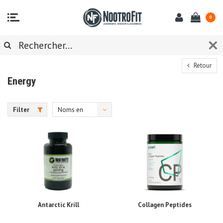
0
Retour
Energy
Filter
Noms en
ordre
croissant
Antarctic Krill
Collagen Peptides