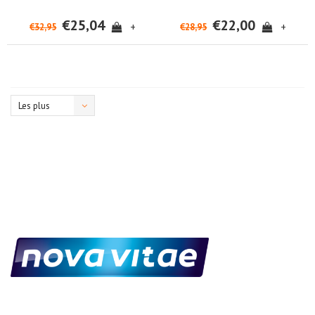
€25,04
€22,00
+
+
€32,95
€28,95
Les plus
vus