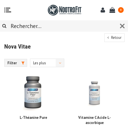
0
Retour
Nova Vitae
Filter
Les plus
vus
L-Théanine Pure
Vitamine C Acide L-
ascorbique