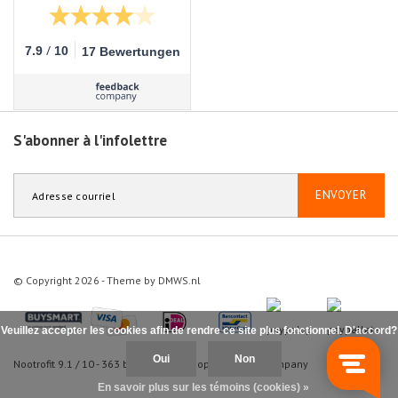
/
7.9
10
17 Bewertungen
S'abonner à l'infolettre
ENVOYER
© Copyright 2026 - Theme by
DMWS.nl
Veuillez accepter les cookies afin de rendre ce site plus fonctionnel. D'accord?
Oui
Non
Nootrofit
9.1
/
10
-
363
beoordelingen op
Feedback Company
En savoir plus sur les témoins (cookies) »