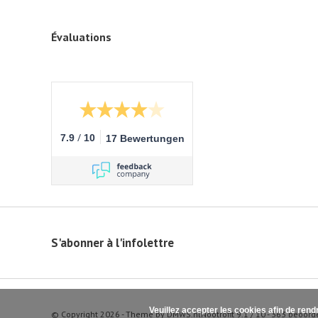
Évaluations
/
7.9
10
17 Bewertungen
S'abonner à l'infolettre
Veuillez accepter les cookies afin de rend
© Copyright 2026 - Theme by
DMWS.nl
Nootrofit
9.1
/
10
-
363
beoord