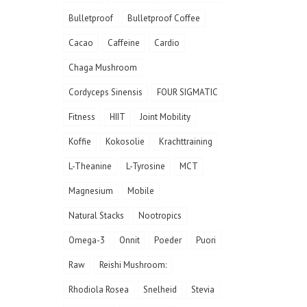
Bulletproof
Bulletproof Coffee
Cacao
Caffeine
Cardio
Chaga Mushroom
Cordyceps Sinensis
FOUR SIGMATIC
Fitness
HIIT
Joint Mobility
Koffie
Kokosolie
Krachttraining
L-Theanine
L-Tyrosine
MCT
Magnesium
Mobile
Natural Stacks
Nootropics
Omega-3
Onnit
Poeder
Puori
Raw
Reishi Mushroom:
Rhodiola Rosea
Snelheid
Stevia