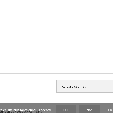
re ce site plus fonctionnel. D'accord?
Oui
Non
En 
elingen op
Feedback Company