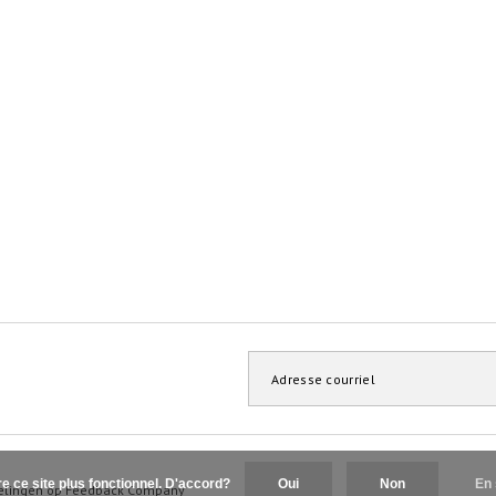
re ce site plus fonctionnel. D'accord?
Oui
Non
En 
elingen op
Feedback Company