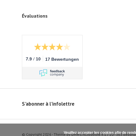
Évaluations
/
7.9
10
17 Bewertungen
S'abonner à l'infolettre
Veuillez accepter les cookies afin de rend
© Copyright 2026 - Theme by
DMWS.nl
Nootrofit
9.1
/
10
-
363
beoord