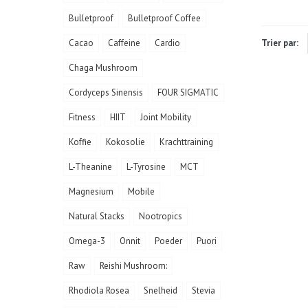
Bulletproof
Bulletproof Coffee
Cacao
Caffeine
Cardio
Trier par:
Chaga Mushroom
Cordyceps Sinensis
FOUR SIGMATIC
Fitness
HIIT
Joint Mobility
Koffie
Kokosolie
Krachttraining
L-Theanine
L-Tyrosine
MCT
Magnesium
Mobile
Natural Stacks
Nootropics
Omega-3
Onnit
Poeder
Puori
Raw
Reishi Mushroom:
Rhodiola Rosea
Snelheid
Stevia