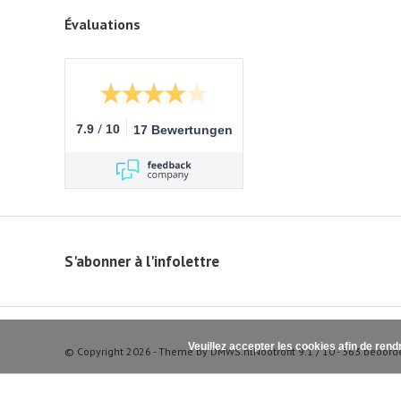
Évaluations
/
7.9
10
17 Bewertungen
S'abonner à l'infolettre
Veuillez accepter les cookies afin de rend
© Copyright 2026 - Theme by
DMWS.nl
Nootrofit
9.1
/
10
-
363
beoord