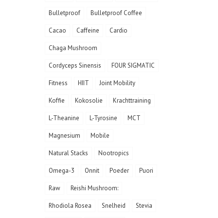
Bulletproof
Bulletproof Coffee
Cacao
Caffeine
Cardio
Chaga Mushroom
Cordyceps Sinensis
FOUR SIGMATIC
Fitness
HIIT
Joint Mobility
Koffie
Kokosolie
Krachttraining
L-Theanine
L-Tyrosine
MCT
Magnesium
Mobile
Natural Stacks
Nootropics
Omega-3
Onnit
Poeder
Puori
Raw
Reishi Mushroom:
Rhodiola Rosea
Snelheid
Stevia