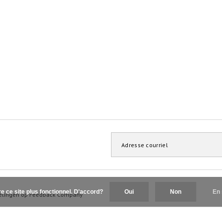
re ce site plus fonctionnel. D'accord?
Oui
Non
En 
elingen op
Feedback Company