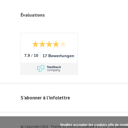
Évaluations
/
7.9
10
17 Bewertungen
S'abonner à l'infolettre
Veuillez accepter les cookies afin de rend
© Copyright 2026 - Theme by
DMWS.nl
Nootrofit
9.1
/
10
-
363
beoord