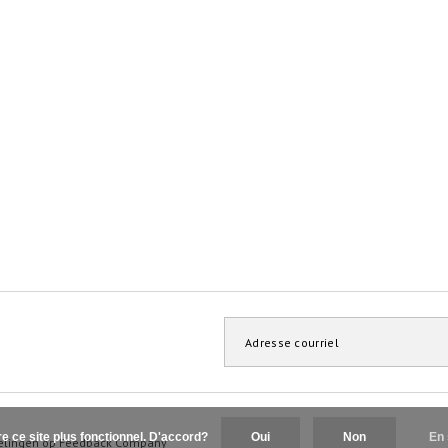
re ce site plus fonctionnel. D'accord?
Oui
Non
En 
elingen op
Feedback Company