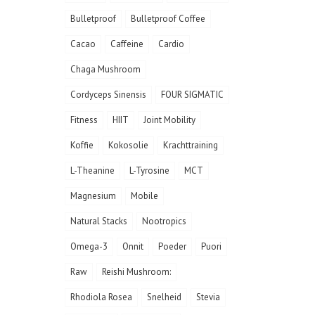
Bulletproof
Bulletproof Coffee
Cacao
Caffeine
Cardio
Chaga Mushroom
Cordyceps Sinensis
FOUR SIGMATIC
Fitness
HIIT
Joint Mobility
Koffie
Kokosolie
Krachttraining
L-Theanine
L-Tyrosine
MCT
Magnesium
Mobile
Natural Stacks
Nootropics
Omega-3
Onnit
Poeder
Puori
Raw
Reishi Mushroom:
Rhodiola Rosea
Snelheid
Stevia