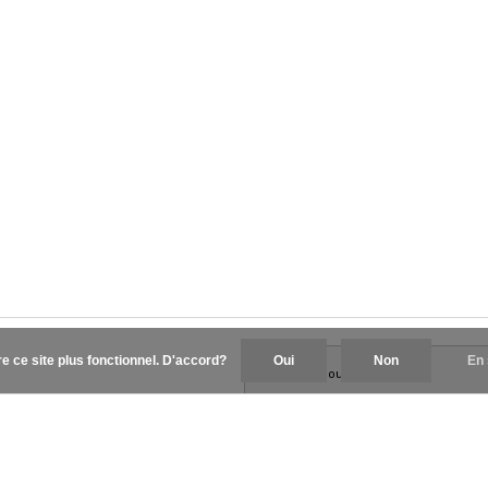
re ce site plus fonctionnel. D'accord?
Oui
Non
En 
elingen op
Feedback Company