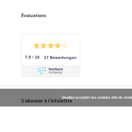
Évaluations
/
7.9
10
17 Bewertungen
Veuillez accepter les cookies afin de rend
S'abonner à l'infolettre
© Copyright 2026 - Theme by
DMWS.nl
Nootrofit
9.1
/
10
-
363
beoord