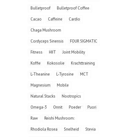
Bulletproof
Bulletproof Coffee
Cacao
Caffeine
Cardio
Chaga Mushroom
Cordyceps Sinensis
FOUR SIGMATIC
Fitness
HIIT
Joint Mobility
Koffie
Kokosolie
Krachttraining
L-Theanine
L-Tyrosine
MCT
Magnesium
Mobile
Natural Stacks
Nootropics
Omega-3
Onnit
Poeder
Puori
Raw
Reishi Mushroom:
Rhodiola Rosea
Snelheid
Stevia