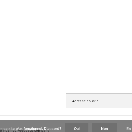
re ce site plus fonctionnel. D'accord?
Oui
Non
En 
elingen op
Feedback Company