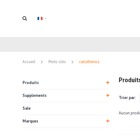
Accueil
Mots-clés
calisthenics
Produit
Produits
Supplements
Trier par:
Sale
Aucun produi
Marques