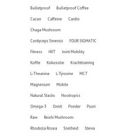
Bulletproof
Bulletproof Coffee
Cacao
Caffeine
Cardio
Chaga Mushroom
Cordyceps Sinensis
FOUR SIGMATIC
Fitness
HIIT
Joint Mobility
Koffie
Kokosolie
Krachttraining
L-Theanine
L-Tyrosine
MCT
Magnesium
Mobile
Natural Stacks
Nootropics
Omega-3
Onnit
Poeder
Puori
Raw
Reishi Mushroom:
Rhodiola Rosea
Snelheid
Stevia