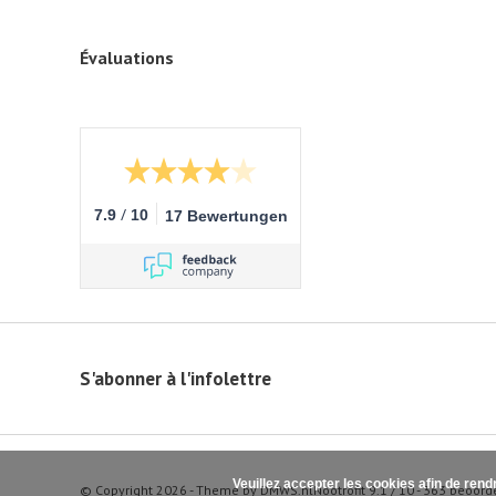
Évaluations
/
7.9
10
17 Bewertungen
S'abonner à l'infolettre
Veuillez accepter les cookies afin de rend
© Copyright 2026 - Theme by
DMWS.nl
Nootrofit
9.1
/
10
-
363
beoord