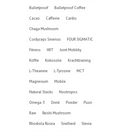
Bulletproof
Bulletproof Coffee
Cacao
Caffeine
Cardio
Chaga Mushroom
Cordyceps Sinensis
FOUR SIGMATIC
Fitness
HIIT
Joint Mobility
Koffie
Kokosolie
Krachttraining
L-Theanine
L-Tyrosine
MCT
Magnesium
Mobile
Natural Stacks
Nootropics
Omega-3
Onnit
Poeder
Puori
Raw
Reishi Mushroom:
Rhodiola Rosea
Snelheid
Stevia