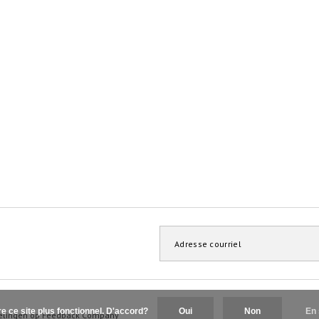
re ce site plus fonctionnel. D'accord?
Oui
Non
En 
elingen op
Feedback Company