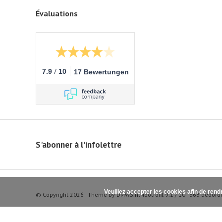
Évaluations
/
7.9
10
17 Bewertungen
S'abonner à l'infolettre
Veuillez accepter les cookies afin de rend
© Copyright 2026 - Theme by
DMWS.nl
Nootrofit
9.1
/
10
-
363
beoord