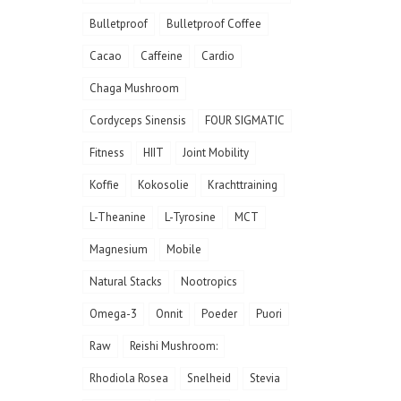
Bulletproof
Bulletproof Coffee
Cacao
Caffeine
Cardio
Chaga Mushroom
Cordyceps Sinensis
FOUR SIGMATIC
Fitness
HIIT
Joint Mobility
Koffie
Kokosolie
Krachttraining
L-Theanine
L-Tyrosine
MCT
Magnesium
Mobile
Natural Stacks
Nootropics
Omega-3
Onnit
Poeder
Puori
Raw
Reishi Mushroom:
Rhodiola Rosea
Snelheid
Stevia