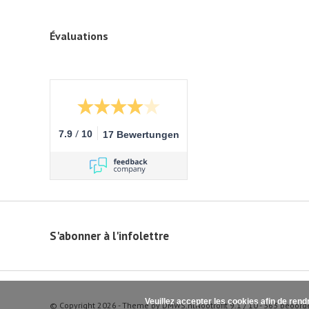
Évaluations
/
7.9
10
17 Bewertungen
S'abonner à l'infolettre
Veuillez accepter les cookies afin de rend
© Copyright 2026 - Theme by
DMWS.nl
Nootrofit
9.1
/
10
-
363
beoord