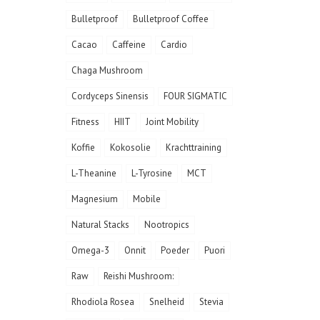
Bulletproof
Bulletproof Coffee
Cacao
Caffeine
Cardio
Chaga Mushroom
Cordyceps Sinensis
FOUR SIGMATIC
Fitness
HIIT
Joint Mobility
Koffie
Kokosolie
Krachttraining
L-Theanine
L-Tyrosine
MCT
Magnesium
Mobile
Natural Stacks
Nootropics
Omega-3
Onnit
Poeder
Puori
Raw
Reishi Mushroom:
Rhodiola Rosea
Snelheid
Stevia