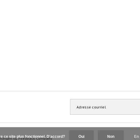
re ce site plus fonctionnel. D'accord?
Oui
Non
En 
elingen op
Feedback Company