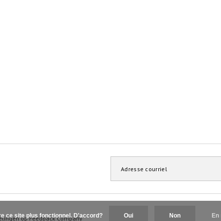
re ce site plus fonctionnel. D'accord?
Oui
Non
En 
elingen op
Feedback Company