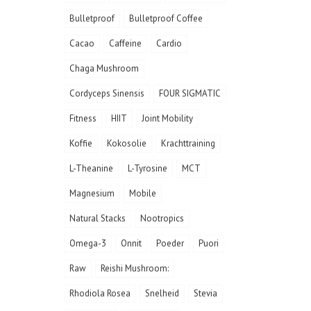
Bulletproof
Bulletproof Coffee
Cacao
Caffeine
Cardio
Chaga Mushroom
Cordyceps Sinensis
FOUR SIGMATIC
Fitness
HIIT
Joint Mobility
Koffie
Kokosolie
Krachttraining
L-Theanine
L-Tyrosine
MCT
Magnesium
Mobile
Natural Stacks
Nootropics
Omega-3
Onnit
Poeder
Puori
Raw
Reishi Mushroom:
Rhodiola Rosea
Snelheid
Stevia