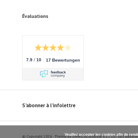
Évaluations
/
7.9
10
17 Bewertungen
S'abonner à l'infolettre
Veuillez accepter les cookies afin de rend
© Copyright 2026 - Theme by
DMWS.nl
Nootrofit
9.1
/
10
-
363
beoord