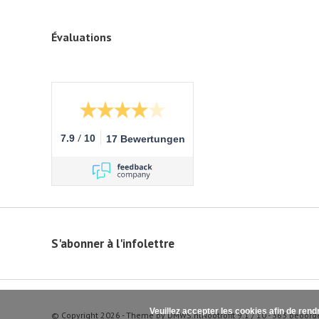
Évaluations
/
7.9
10
17 Bewertungen
S'abonner à l'infolettre
Veuillez accepter les cookies afin de rend
© Copyright 2026 - Theme by
DMWS.nl
Nootrofit
9.1
/
10
-
363
beoord