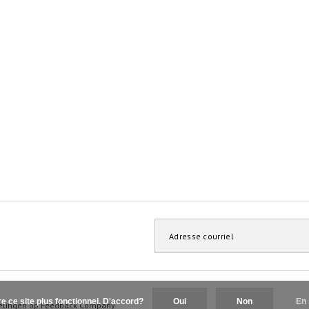
re ce site plus fonctionnel. D'accord?
Oui
Non
En 
elingen op
Feedback Company