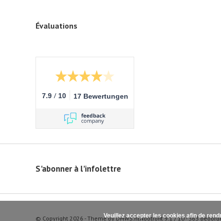
Évaluations
/
7.9
10
17 Bewertungen
S'abonner à l'infolettre
Veuillez accepter les cookies afin de rend
© Copyright 2026 - Theme by
DMWS.nl
Nootrofit
9.1
/
10
-
363
beoord