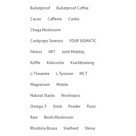
Bulletproof
Bulletproof Coffee
Cacao
Caffeine
Cardio
Chaga Mushroom
Cordyceps Sinensis
FOUR SIGMATIC
Fitness
HIIT
Joint Mobility
Koffie
Kokosolie
Krachttraining
L-Theanine
L-Tyrosine
MCT
Magnesium
Mobile
Natural Stacks
Nootropics
Omega-3
Onnit
Poeder
Puori
Raw
Reishi Mushroom:
Rhodiola Rosea
Snelheid
Stevia