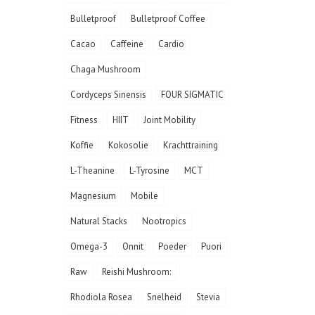
Bulletproof
Bulletproof Coffee
Cacao
Caffeine
Cardio
Chaga Mushroom
Cordyceps Sinensis
FOUR SIGMATIC
Fitness
HIIT
Joint Mobility
Koffie
Kokosolie
Krachttraining
L-Theanine
L-Tyrosine
MCT
Magnesium
Mobile
Natural Stacks
Nootropics
Omega-3
Onnit
Poeder
Puori
Raw
Reishi Mushroom:
Rhodiola Rosea
Snelheid
Stevia