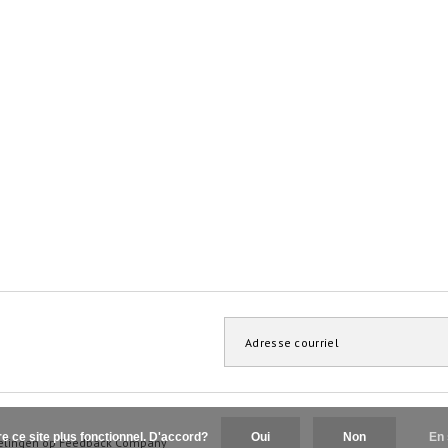
re ce site plus fonctionnel. D'accord?
Oui
Non
En 
elingen op
Feedback Company