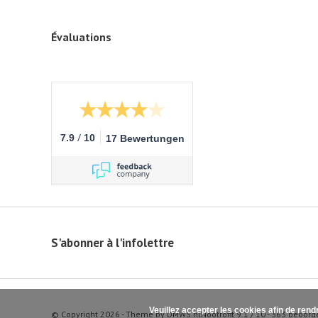
Évaluations
/
7.9
10
17 Bewertungen
S'abonner à l'infolettre
Veuillez accepter les cookies afin de rend
© Copyright 2026 - Theme by
DMWS.nl
Nootrofit
9.1
/
10
-
363
beoord