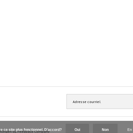
re ce site plus fonctionnel. D'accord?
Oui
Non
En 
elingen op
Feedback Company