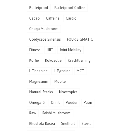
Bulletproof
Bulletproof Coffee
Cacao
Caffeine
Cardio
Chaga Mushroom
Cordyceps Sinensis
FOUR SIGMATIC
Fitness
HIIT
Joint Mobility
Koffie
Kokosolie
Krachttraining
L-Theanine
L-Tyrosine
MCT
Magnesium
Mobile
Natural Stacks
Nootropics
Omega-3
Onnit
Poeder
Puori
Raw
Reishi Mushroom:
Rhodiola Rosea
Snelheid
Stevia