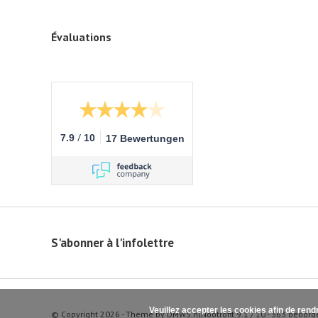
Évaluations
/
7.9
10
17 Bewertungen
S'abonner à l'infolettre
Veuillez accepter les cookies afin de rend
© Copyright 2026 - Theme by
DMWS.nl
Nootrofit
9.1
/
10
-
363
beoord