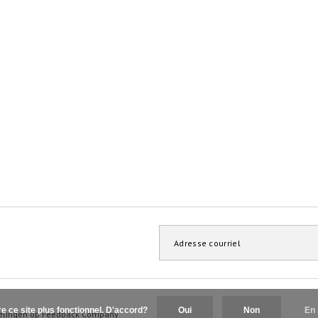
re ce site plus fonctionnel. D'accord?
Oui
Non
En 
elingen op
Feedback Company