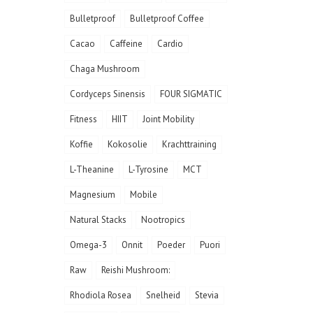
Bulletproof
Bulletproof Coffee
Cacao
Caffeine
Cardio
Chaga Mushroom
Cordyceps Sinensis
FOUR SIGMATIC
Fitness
HIIT
Joint Mobility
Koffie
Kokosolie
Krachttraining
L-Theanine
L-Tyrosine
MCT
Magnesium
Mobile
Natural Stacks
Nootropics
Omega-3
Onnit
Poeder
Puori
Raw
Reishi Mushroom:
Rhodiola Rosea
Snelheid
Stevia