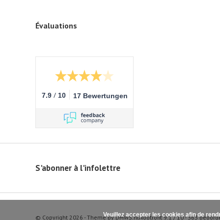
Évaluations
/
7.9
10
17 Bewertungen
S'abonner à l'infolettre
Veuillez accepter les cookies afin de rend
© Copyright 2026 - Theme by
DMWS.nl
Nootrofit
9.1
/
10
-
363
beoord