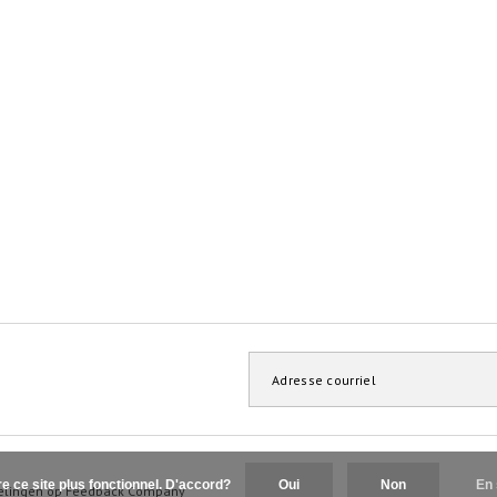
re ce site plus fonctionnel. D'accord?
Oui
Non
En 
elingen op
Feedback Company