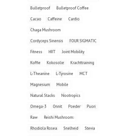
Bulletproof
Bulletproof Coffee
Cacao
Caffeine
Cardio
Chaga Mushroom
Cordyceps Sinensis
FOUR SIGMATIC
Fitness
HIIT
Joint Mobility
Koffie
Kokosolie
Krachttraining
L-Theanine
L-Tyrosine
MCT
Magnesium
Mobile
Natural Stacks
Nootropics
Omega-3
Onnit
Poeder
Puori
Raw
Reishi Mushroom:
Rhodiola Rosea
Snelheid
Stevia