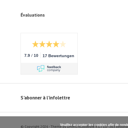
Évaluations
/
7.9
10
17 Bewertungen
S'abonner à l'infolettre
Veuillez accepter les cookies afin de rend
© Copyright 2026 - Theme by
DMWS.nl
Nootrofit
9.1
/
10
-
363
beoord