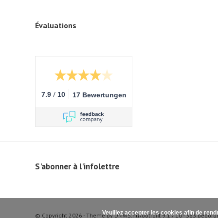
Évaluations
/
7.9
10
17 Bewertungen
S'abonner à l'infolettre
Veuillez accepter les cookies afin de rend
© Copyright 2026 - Theme by
DMWS.nl
Nootrofit
9.1
/
10
-
363
beoord