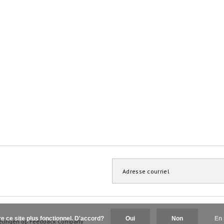
re ce site plus fonctionnel. D'accord?
Oui
Non
En 
elingen op
Feedback Company