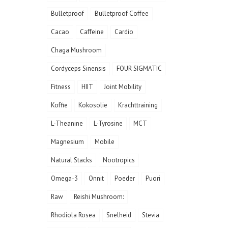
Bulletproof
Bulletproof Coffee
Cacao
Caffeine
Cardio
Chaga Mushroom
Cordyceps Sinensis
FOUR SIGMATIC
Fitness
HIIT
Joint Mobility
Koffie
Kokosolie
Krachttraining
L-Theanine
L-Tyrosine
MCT
Magnesium
Mobile
Natural Stacks
Nootropics
Omega-3
Onnit
Poeder
Puori
Raw
Reishi Mushroom:
Rhodiola Rosea
Snelheid
Stevia