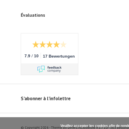
Évaluations
/
7.9
10
17 Bewertungen
S'abonner à l'infolettre
Veuillez accepter les cookies afin de rend
© Copyright 2026 - Theme by
DMWS.nl
Nootrofit
9.1
/
10
-
363
beoord