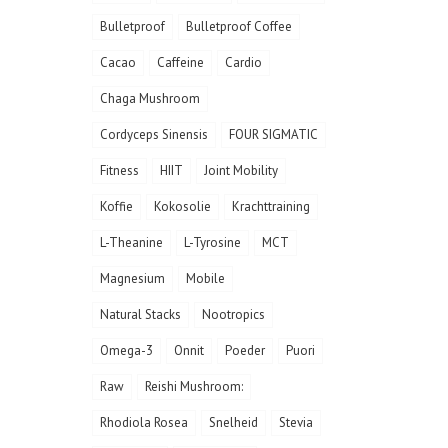
Bulletproof
Bulletproof Coffee
Cacao
Caffeine
Cardio
Chaga Mushroom
Cordyceps Sinensis
FOUR SIGMATIC
Fitness
HIIT
Joint Mobility
Koffie
Kokosolie
Krachttraining
L-Theanine
L-Tyrosine
MCT
Magnesium
Mobile
Natural Stacks
Nootropics
Omega-3
Onnit
Poeder
Puori
Raw
Reishi Mushroom:
Rhodiola Rosea
Snelheid
Stevia