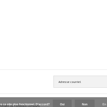
re ce site plus fonctionnel. D'accord?
Oui
Non
En 
elingen op
Feedback Company