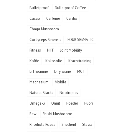
Bulletproof
Bulletproof Coffee
Cacao
Caffeine
Cardio
Chaga Mushroom
Cordyceps Sinensis
FOUR SIGMATIC
Fitness
HIIT
Joint Mobility
Koffie
Kokosolie
Krachttraining
L-Theanine
L-Tyrosine
MCT
Magnesium
Mobile
Natural Stacks
Nootropics
Omega-3
Onnit
Poeder
Puori
Raw
Reishi Mushroom:
Rhodiola Rosea
Snelheid
Stevia