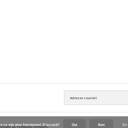
re ce site plus fonctionnel. D'accord?
Oui
Non
En 
elingen op
Feedback Company