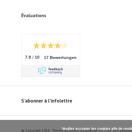
Évaluations
/
7.9
10
17 Bewertungen
S'abonner à l'infolettre
Veuillez accepter les cookies afin de rend
© Copyright 2026 - Theme by
DMWS.nl
Nootrofit
9.1
/
10
-
363
beoord