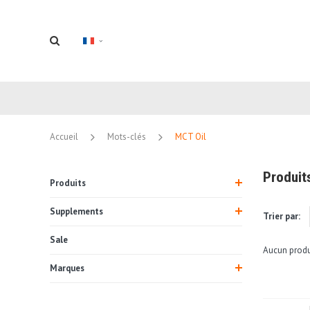
Accueil
Mots-clés
MCT Oil
Produit
Produits
Supplements
Trier par:
Sale
Aucun produi
Marques