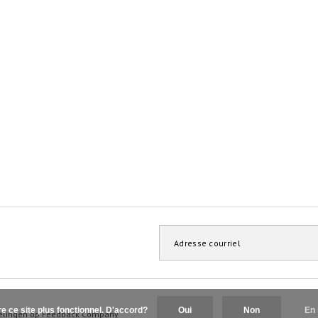
re ce site plus fonctionnel. D'accord?
Oui
Non
En 
elingen op
Feedback Company