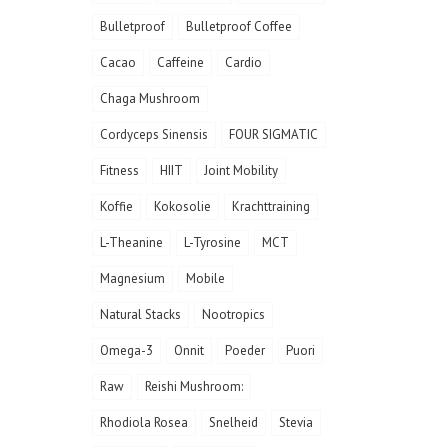
Bulletproof
Bulletproof Coffee
Cacao
Caffeine
Cardio
Chaga Mushroom
Cordyceps Sinensis
FOUR SIGMATIC
Fitness
HIIT
Joint Mobility
Koffie
Kokosolie
Krachttraining
L-Theanine
L-Tyrosine
MCT
Magnesium
Mobile
Natural Stacks
Nootropics
Omega-3
Onnit
Poeder
Puori
Raw
Reishi Mushroom:
Rhodiola Rosea
Snelheid
Stevia