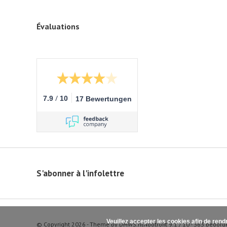
Évaluations
/
7.9
10
17 Bewertungen
S'abonner à l'infolettre
Veuillez accepter les cookies afin de rend
© Copyright 2026 - Theme by
DMWS.nl
Nootrofit
9.1
/
10
-
363
beoord