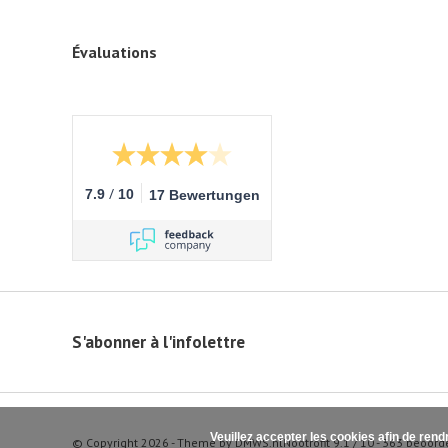
Évaluations
/
7.9
10
17 Bewertungen
S'abonner à l'infolettre
Veuillez accepter les cookies afin de rend
© Copyright 2026 - Theme by
DMWS.nl
Nootrofit
9.1
/
10
-
363
beoord