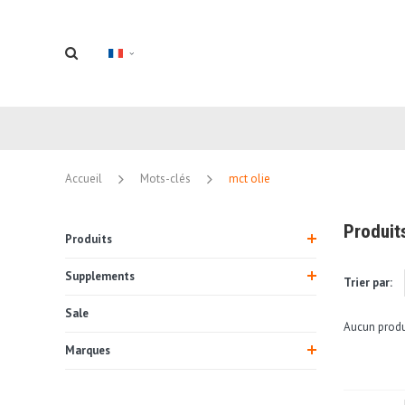
Accueil
Mots-clés
mct olie
Produit
Produits
Supplements
Trier par:
Sale
Aucun produi
Marques