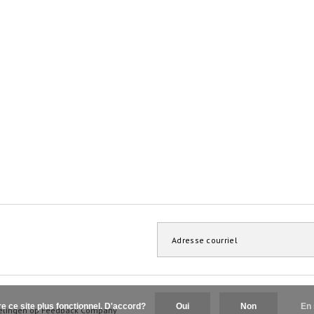
re ce site plus fonctionnel. D'accord?
Oui
Non
En 
elingen op
Feedback Company