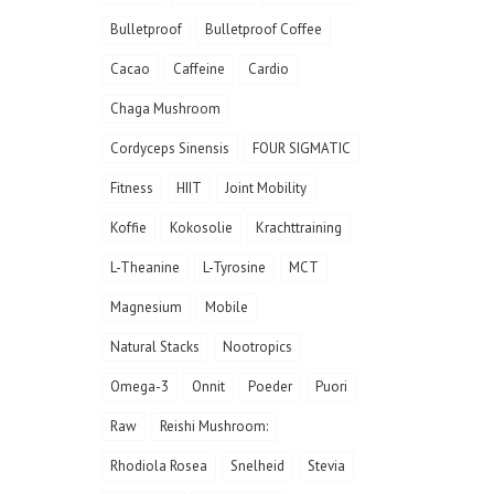
Bulletproof
Bulletproof Coffee
Cacao
Caffeine
Cardio
Chaga Mushroom
Cordyceps Sinensis
FOUR SIGMATIC
Fitness
HIIT
Joint Mobility
Koffie
Kokosolie
Krachttraining
L-Theanine
L-Tyrosine
MCT
Magnesium
Mobile
Natural Stacks
Nootropics
Omega-3
Onnit
Poeder
Puori
Raw
Reishi Mushroom:
Rhodiola Rosea
Snelheid
Stevia