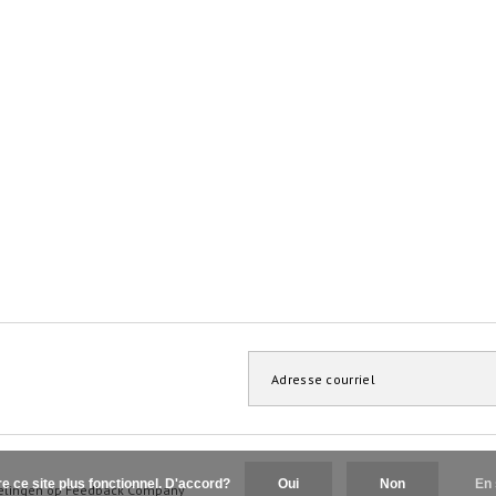
re ce site plus fonctionnel. D'accord?
Oui
Non
En 
elingen op
Feedback Company