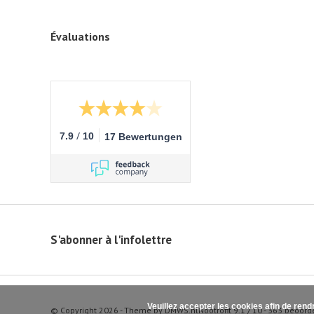
Évaluations
/
7.9
10
17 Bewertungen
S'abonner à l'infolettre
Veuillez accepter les cookies afin de rend
© Copyright 2026 - Theme by
DMWS.nl
Nootrofit
9.1
/
10
-
363
beoord