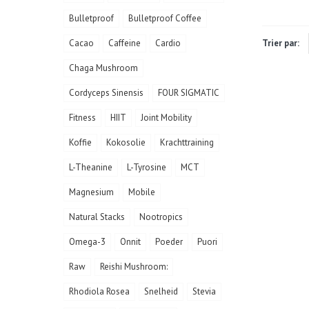
Bulletproof
Bulletproof Coffee
Cacao
Caffeine
Cardio
Trier par:
Chaga Mushroom
Cordyceps Sinensis
FOUR SIGMATIC
Fitness
HIIT
Joint Mobility
Koffie
Kokosolie
Krachttraining
L-Theanine
L-Tyrosine
MCT
Magnesium
Mobile
Natural Stacks
Nootropics
Omega-3
Onnit
Poeder
Puori
Raw
Reishi Mushroom:
Rhodiola Rosea
Snelheid
Stevia