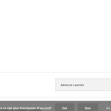
re ce site plus fonctionnel. D'accord?
Oui
Non
En 
elingen op
Feedback Company