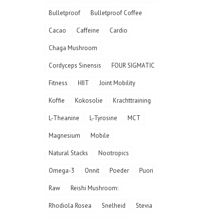
Bulletproof
Bulletproof Coffee
Cacao
Caffeine
Cardio
Chaga Mushroom
Cordyceps Sinensis
FOUR SIGMATIC
Fitness
HIIT
Joint Mobility
Koffie
Kokosolie
Krachttraining
L-Theanine
L-Tyrosine
MCT
Magnesium
Mobile
Natural Stacks
Nootropics
Omega-3
Onnit
Poeder
Puori
Raw
Reishi Mushroom:
Rhodiola Rosea
Snelheid
Stevia