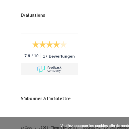
Évaluations
/
7.9
10
17 Bewertungen
S'abonner à l'infolettre
Veuillez accepter les cookies afin de rend
© Copyright 2026 - Theme by
DMWS.nl
Nootrofit
9.1
/
10
-
363
beoord