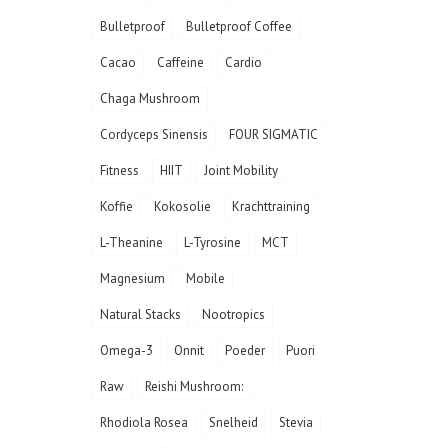
Bulletproof
Bulletproof Coffee
Cacao
Caffeine
Cardio
Chaga Mushroom
Cordyceps Sinensis
FOUR SIGMATIC
Fitness
HIIT
Joint Mobility
Koffie
Kokosolie
Krachttraining
L-Theanine
L-Tyrosine
MCT
Magnesium
Mobile
Natural Stacks
Nootropics
Omega-3
Onnit
Poeder
Puori
Raw
Reishi Mushroom:
Rhodiola Rosea
Snelheid
Stevia