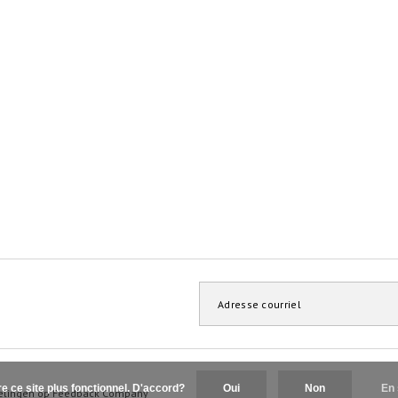
re ce site plus fonctionnel. D'accord?
Oui
Non
En 
elingen op
Feedback Company