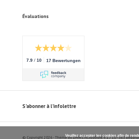
Évaluations
/
7.9
10
17 Bewertungen
S'abonner à l'infolettre
Veuillez accepter les cookies afin de rend
© Copyright 2026 - Theme by
DMWS.nl
Nootrofit
9.1
/
10
-
363
beoord