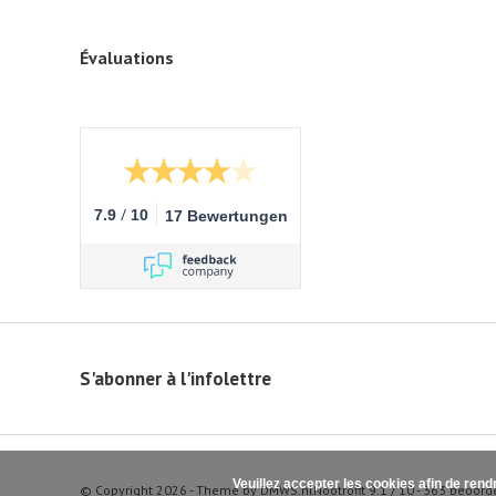
Évaluations
/
7.9
10
17 Bewertungen
S'abonner à l'infolettre
Veuillez accepter les cookies afin de rend
© Copyright 2026 - Theme by
DMWS.nl
Nootrofit
9.1
/
10
-
363
beoord