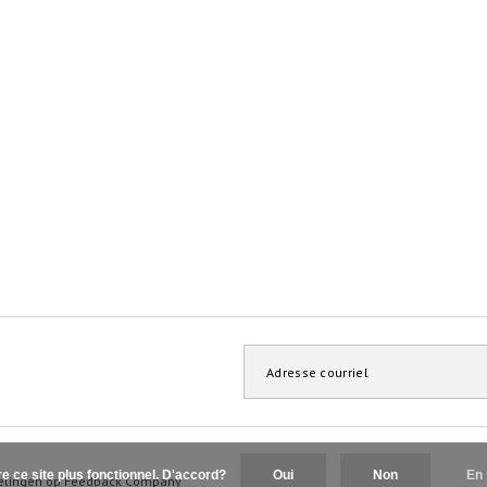
re ce site plus fonctionnel. D'accord?
Oui
Non
En 
elingen op
Feedback Company