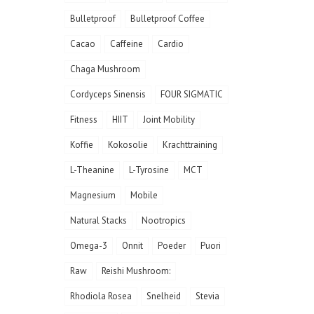
Bulletproof
Bulletproof Coffee
Cacao
Caffeine
Cardio
Chaga Mushroom
Cordyceps Sinensis
FOUR SIGMATIC
Fitness
HIIT
Joint Mobility
Koffie
Kokosolie
Krachttraining
L-Theanine
L-Tyrosine
MCT
Magnesium
Mobile
Natural Stacks
Nootropics
Omega-3
Onnit
Poeder
Puori
Raw
Reishi Mushroom:
Rhodiola Rosea
Snelheid
Stevia