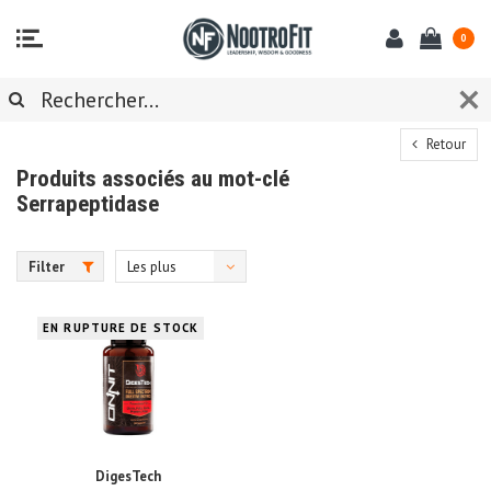
0
Retour
Produits associés au mot-clé
Serrapeptidase
Filter
Les plus
vus
EN RUPTURE DE STOCK
DigesTech