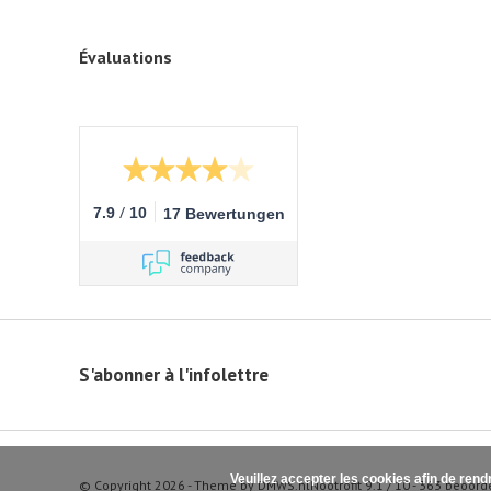
Évaluations
/
7.9
10
17 Bewertungen
S'abonner à l'infolettre
Veuillez accepter les cookies afin de rend
© Copyright 2026 - Theme by
DMWS.nl
Nootrofit
9.1
/
10
-
363
beoord