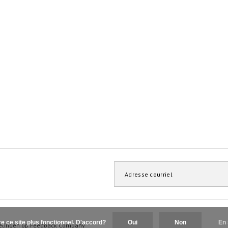
re ce site plus fonctionnel. D'accord?
Oui
Non
En 
elingen op
Feedback Company