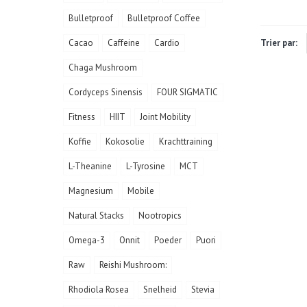
Bulletproof
Bulletproof Coffee
Cacao
Caffeine
Cardio
Trier par:
Chaga Mushroom
Cordyceps Sinensis
FOUR SIGMATIC
Fitness
HIIT
Joint Mobility
Koffie
Kokosolie
Krachttraining
L-Theanine
L-Tyrosine
MCT
Magnesium
Mobile
Natural Stacks
Nootropics
Omega-3
Onnit
Poeder
Puori
Raw
Reishi Mushroom:
Rhodiola Rosea
Snelheid
Stevia