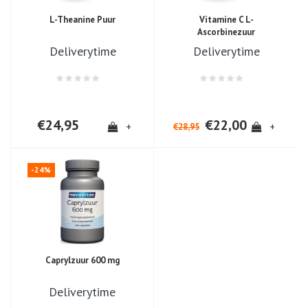
L-Theanine Puur
Vitamine C L-
Ascorbinezuur
Deliverytime
Deliverytime
€24,95
€22,00
+
+
€28,95
-24%
Caprylzuur 600 mg
Deliverytime