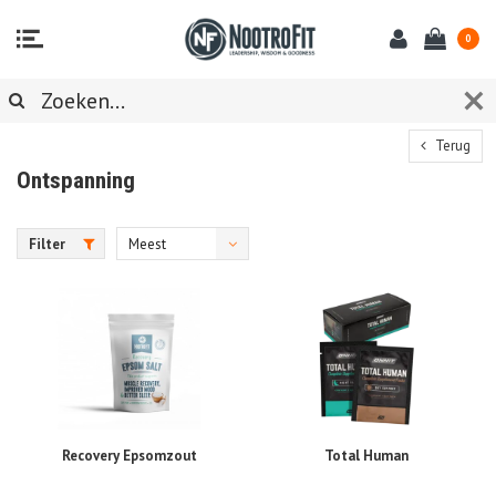
0
Terug
Ontspanning
Filter
Meest
bekeken
Recovery Epsomzout
Total Human