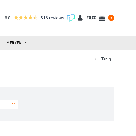
8.8
516 reviews
€0,00
0
MERKEN
Terug