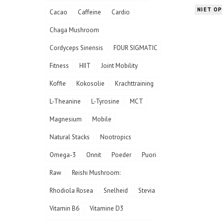
NIET O
Cacao
Caffeine
Cardio
Chaga Mushroom
Cordyceps Sinensis
FOUR SIGMATIC
Fitness
HIIT
Joint Mobility
Koffie
Kokosolie
Krachttraining
L-Theanine
L-Tyrosine
MCT
Magnesium
Mobile
Natural Stacks
Nootropics
Omega-3
Onnit
Poeder
Puori
Raw
Reishi Mushroom:
Rhodiola Rosea
Snelheid
Stevia
Vitamin B6
Vitamine D3