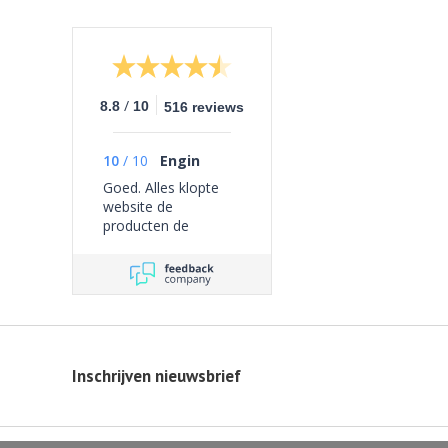
/
8.8
10
516 reviews
10
/
10
Engin
Goed. Alles klopte
website de
producten de
bezorging geen
problemen ervaren.
Inschrijven nieuwsbrief