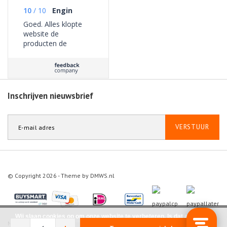
10
/
10
Engin
Goed. Alles klopte
website de
producten de
bezorging geen
problemen ervaren.
Inschrijven nieuwsbrief
VERSTUUR
© Copyright 2026 - Theme by
DMWS.nl
Wij slaan cookies op om onze website te verbeteren. Is dat akkoord?
Nootrofit
9.1
/
10
-
363
beoordelingen op
Feedback Company