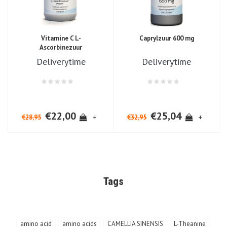
Caprylzuur 600 mg
Vitamine C L-
Ascorbinezuur
Deliverytime
Deliverytime
€22,00
€25,04
+
+
€28,95
€32,95
Tags
amino acid
amino acids
CAMELLIA SINENSIS
L-Theanine