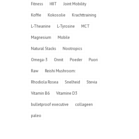
Fitness
HIIT
Joint Mobility
Koffie
Kokosolie
Krachttraining
L-Theanine
L-Tyrosine
MCT
Magnesium
Mobile
Natural Stacks
Nootropics
Omega-3
Onnit
Poeder
Puori
Raw
Reishi Mushroom:
Rhodiola Rosea
Snelheid
Stevia
Vitamin B6
Vitamine D3
bulletproof executive
collageen
paleo