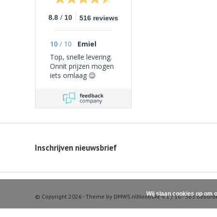
/
8.8
10
516 reviews
10
/
10
Emiel
Top, snelle levering.
Onnit prijzen mogen
iets omlaag 😉
Inschrijven nieuwsbrief
Wij slaan cookies op om o
© Copyright 2026 - Theme by
DMWS.nl
Nootrofit
9.1
/
10
-
363
beoord