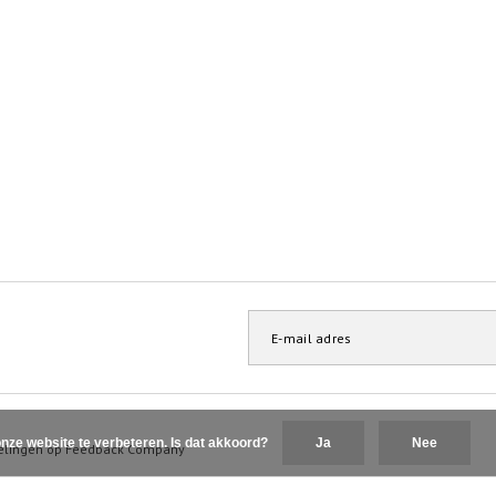
nze website te verbeteren. Is dat akkoord?
Ja
Nee
elingen op
Feedback Company