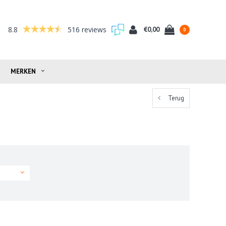
8.8
516 reviews
€0,00
0
MERKEN
Terug