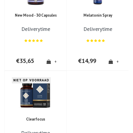
genomen, maar die
deden niks.
Mindscopic heeft
New Mood - 30 Capsules
Melatonin Spray
blijkbaar nét de
gouden combi van
Deliverytime
Deliverytime
de hoeveelheden
van ze gevonden! Ik
raad ze iedereen
aan.
€35,65
€14,99
+
+
NIET OP VOORRAAD
Clearfocus
Deliverytime