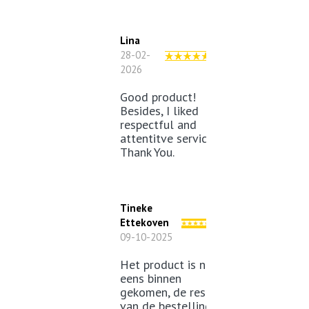
Lina
28-02-
2026
Good product!
Besides, I liked
respectful and
attentitve service.
Thank You.
Tineke
Ettekoven
09-10-2025
Het product is niet
eens binnen
gekomen, de rest
van de bestelling