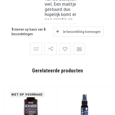
wel. Een mailtje is
gestuurd dus
hopelijk komt er
nog reactie en
komt het alsnog
binnen.
5
sterren op basis van
3
Je beoordeling toevoegen
beoordelingen
Haasje
22-07-
2023
Gerelateerde producten
Dit helpt me al
jaren goed, waar
alle andere
middelen niet
helpen. Vreemd
NIET OP VOORRAAD
genoeg zelf deze
ingrediënten als
thee of tinctuur