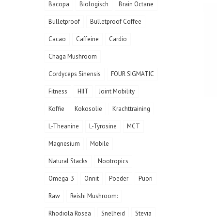
Bacopa
Biologisch
Brain Octane
Bulletproof
Bulletproof Coffee
Cacao
Caffeine
Cardio
Chaga Mushroom
Cordyceps Sinensis
FOUR SIGMATIC
Fitness
HIIT
Joint Mobility
Koffie
Kokosolie
Krachttraining
L-Theanine
L-Tyrosine
MCT
Magnesium
Mobile
Natural Stacks
Nootropics
Omega-3
Onnit
Poeder
Puori
Raw
Reishi Mushroom:
Rhodiola Rosea
Snelheid
Stevia