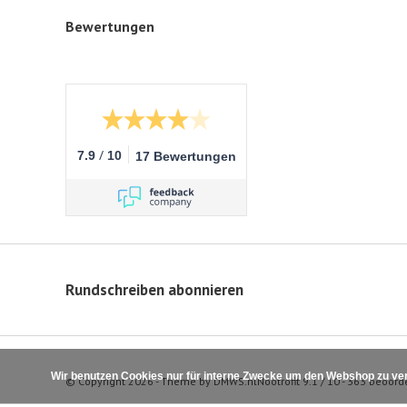
Bewertungen
/
7.9
10
17 Bewertungen
Rundschreiben abonnieren
Wir benutzen Cookies nur für interne Zwecke um den Webshop zu ver
© Copyright 2026 - Theme by
DMWS.nl
Nootrofit
9.1
/
10
-
363
beoord