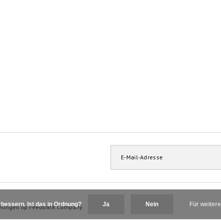
bessern. Ist das in Ordnung?
Ja
Nein
Für weitere
elingen op
Feedback Company