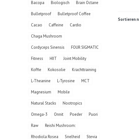
Bacopa
Biologisch
Brain Octane
Bulletproof
Bulletproof Coffee
Sortieren n
Cacao
Caffeine
Cardio
Chaga Mushroom
Cordyceps Sinensis
FOUR SIGMATIC
Fitness
HIIT
Joint Mobility
Koffie
Kokosolie
Krachttraining
L-Theanine
L-Tyrosine
MCT
Magnesium
Mobile
Natural Stacks
Nootropics
Omega-3
Onnit
Poeder
Puori
Raw
Reishi Mushroom:
Rhodiola Rosea
Snelheid
Stevia