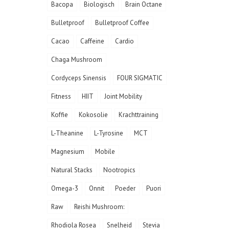
Bacopa
Biologisch
Brain Octane
Bulletproof
Bulletproof Coffee
Cacao
Caffeine
Cardio
Chaga Mushroom
Cordyceps Sinensis
FOUR SIGMATIC
Fitness
HIIT
Joint Mobility
Koffie
Kokosolie
Krachttraining
L-Theanine
L-Tyrosine
MCT
Magnesium
Mobile
Natural Stacks
Nootropics
Omega-3
Onnit
Poeder
Puori
Raw
Reishi Mushroom:
Rhodiola Rosea
Snelheid
Stevia