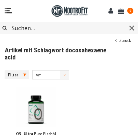
0
Zurück
Artikel mit Schlagwort docosahexaene
acid
Filter
Am
meisten
angesehen
O3 - Ultra Pure Fischöl