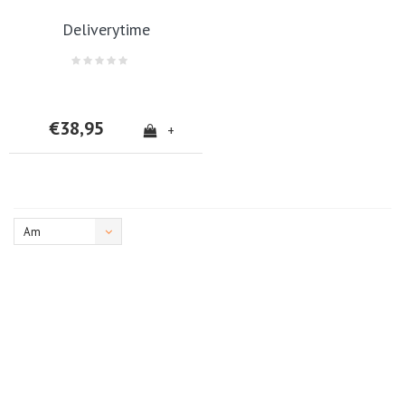
Deliverytime
€38,95
+
Am
meisten
angesehen